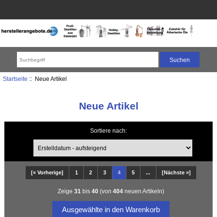
Startseite
:: Neue Artikel
Neue Artikel
Sortiere nach:
[« Vorherige]
1
2
3
4
5
...
[Nächste »]
Zeige
31
bis
40
(von
404
neuen Artikeln)