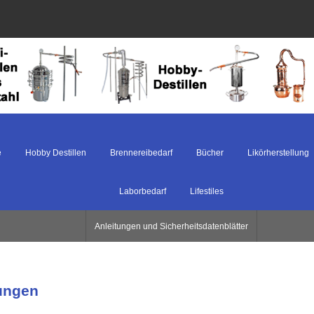
e
Hobby Destillen
Brennereibedarf
Bücher
Likörherstellung
Laborbedarf
Lifestiles
Anleitungen und Sicherheitsdatenblätter
ungen