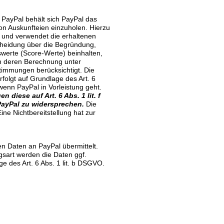
a PayPal behält sich PayPal das
von Auskunfteien einzuholen. Hierzu
i und verwendet die erhaltenen
scheidung über die Begründung,
werte (Score-Werte) beinhalten,
in deren Berechnung unter
timmungen berücksichtigt. Die
folgt auf Grundlage des Art. 6
wenn PayPal in Vorleistung geht.
diese auf Art. 6 Abs. 1 lit. f
ayPal zu widersprechen.
Die
ine Nichtbereitstellung hat zur
en Daten an PayPal übermittelt.
gsart werden die Daten ggf.
e des Art. 6 Abs. 1 lit. b DSGVO.