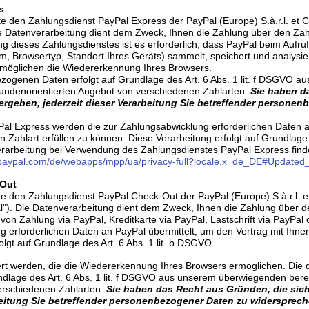
s
 den Zahlungsdienst PayPal Express der PayPal (Europe) S.à.r.l. et C
e Datenverarbeitung dient dem Zweck, Ihnen die Zahlung über den Za
g dieses Zahlungsdienstes ist es erforderlich, dass PayPal beim Aufruf
m, Browsertyp, Standort Ihres Geräts) sammelt, speichert und analysi
rmöglichen die Wiedererkennung Ihres Browsers.
ezogenen Daten erfolgt auf Grundlage des Art. 6 Abs. 1 lit. f DSGVO 
kundenorientierten Angebot von verschiedenen Zahlarten.
Sie haben d
ergeben, jederzeit dieser Verarbeitung Sie betreffender persone
al Express werden die zur Zahlungsabwicklung erforderlichen Daten a
n Zahlart erfüllen zu können. Diese Verarbeitung erfolgt auf Grundlage 
rarbeitung bei Verwendung des Zahlungsdienstes PayPal Express find
aypal.com/de/webapps/mpp/ua/privacy-full?locale.x=de_DE#Updated
-Out
 den Zahlungsdienst PayPal Check-Out der PayPal (Europe) S.à.r.l. et
"). Die Datenverarbeitung dient dem Zweck, Ihnen die Zahlung über d
on Zahlung via PayPal, Kreditkarte via PayPal, Lastschrift via PayPal 
 erforderlichen Daten an PayPal übermittelt, um den Vertrag mit Ihnen 
lgt auf Grundlage des Art. 6 Abs. 1 lit. b DSGVO.
rt werden, die die Wiedererkennung Ihres Browsers ermöglichen. Die d
ndlage des Art. 6 Abs. 1 lit. f DSGVO aus unserem überwiegenden bere
erschiedenen Zahlarten.
Sie haben das Recht aus Gründen, die sich
rbeitung Sie betreffender personenbezogener Daten zu widersprech