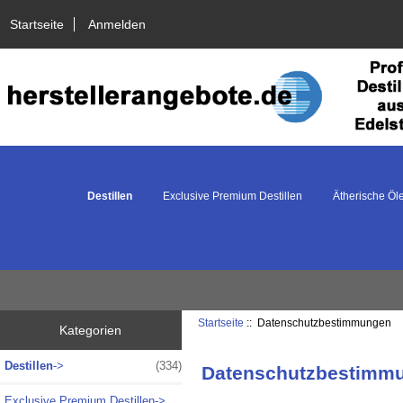
Startseite
Anmelden
Destillen
Exclusive Premium Destillen
Ätherische Öl
Startseite
:: Datenschutzbestimmungen
Kategorien
Destillen
->
(334)
Datenschutzbestimm
Exclusive Premium Destillen->