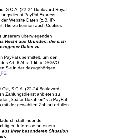
ie, S.C.A. (22-24 Boulevard Royal
hlungsdienst PayPal Express
 der Website Daten (z.B. IP-
ert. Hierzu können auch Cookies
aus unserem überwiegenden
as Recht aus Gründen, die sich
nbezogener Daten zu
n PayPal übermittelt, um den
des Art. 6 Abs. 1 lit. b DSGVO.
en Sie in der dazugehörigen
_PS
.
 Cie, S.C.A. (22-24 Boulevard
en Zahlungsdienst anbieten zu
oder „Später Bezahlen“ via PayPal
mit der gewählten Zahlart erfüllen
adurch stattfindende
chtigten Interesse an einem
 aus Ihrer besonderen Situation
en.