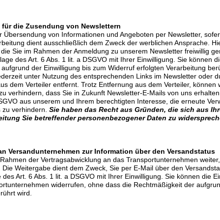
 für die Zusendung von Newslettern
ur Übersendung von Informationen und Angeboten per Newsletter, sofer
eitung dient ausschließlich dem Zweck der werblichen Ansprache. Hier
, die Sie im Rahmen der Anmeldung zu unserem Newsletter freiwillig g
age des Art. 6 Abs. 1 lit. a DSGVO mit Ihrer Einwilligung. Sie können di
aufgrund der Einwilligung bis zum Widerruf erfolgten Verarbeitung berü
derzeit unter Nutzung des entsprechenden Links im Newsletter oder du
s dem Verteiler entfernt. Trotz Entfernung aus dem Verteiler, können w
 zu verhindern, dass Sie in Zukunft Newsletter-E-Mails von uns erhalten
f DSGVO aus unserem und Ihrem berechtigten Interesse, die erneute Ve
 zu verhindern.
Sie haben das Recht aus Gründen, die sich aus Ihr
rbeitung Sie betreffender personenbezogener Daten zu widersprech
er
 an Versandunternehmen zur Information über den Versandstatus
 Rahmen der Vertragsabwicklung an das Transportunternehmen weiter, 
 Die Weitergabe dient dem Zweck, Sie per E-Mail über den Versandstat
des Art. 6 Abs. 1 lit. a DSGVO mit Ihrer Einwilligung. Sie können die Ei
ortunternehmen widerrufen, ohne dass die Rechtmäßigkeit der aufgrund
rührt wird.
ter