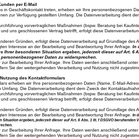
Kunden per E-Mail
 uns in Geschäftskontakt treten, erheben wir Ihre personenbezogenen D
hnen zur Verfügung gestellten Umfang. Die Datenverarbeitung dient d
chführung vorvertraglichen Maßnahmen (bspw. Beratung bei Kaufinter
und uns geschlossenen Vertrag betrifft, erfolgt diese Datenverarbeitun
nderen Gründen, erfolgt diese Datenverarbeitung auf Grundlage des Art
en Interesse an der Bearbeitung und Beantwortung Ihrer Anfrage.
In 
s Ihrer besonderen Situation ergeben, jederzeit dieser auf Art. 6 
r personenbezogener Daten zu widersprechen.
r zur Bearbeitung Ihrer Anfrage. Ihre Daten werden anschließend unter
ofern Sie der weitergehenden Verarbeitung und Nutzung nicht zugesti
 Nutzung des Kontaktformulars
lars erheben wir Ihre personenbezogenen Daten (Name, E-Mail-Adress
en Umfang. Die Datenverarbeitung dient dem Zweck der Kontaktaufnah
chführung vorvertraglichen Maßnahmen (bspw. Beratung bei Kaufinter
und uns geschlossenen Vertrag betrifft, erfolgt diese Datenverarbeitun
nderen Gründen, erfolgt diese Datenverarbeitung auf Grundlage des Art
en Interesse an der Bearbeitung und Beantwortung Ihrer Anfrage.
In 
 Situation ergeben, jederzeit dieser auf Art. 6 Abs. 1 lit. f DSGVO beruhenden 
rechen.
r zur Bearbeitung Ihrer Anfrage. Ihre Daten werden anschließend unter
ofern Sie der weitergehenden Verarbeitung und Nutzung nicht zugesti