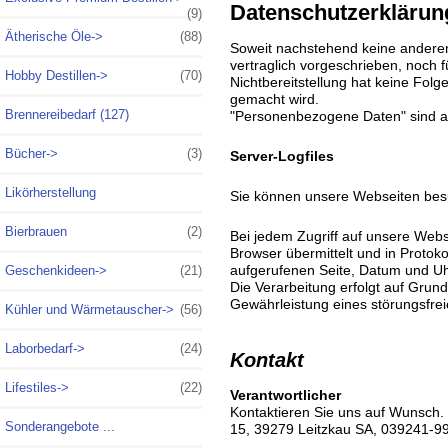
Datenschutzerklärun
(9)
Ätherische Öle->
(88)
Soweit nachstehend keine anderen
vertraglich vorgeschrieben, noch fü
Hobby Destillen->
(70)
Nichtbereitstellung hat keine Fol
gemacht wird.
Brennereibedarf (127)
"Personenbezogene Daten" sind alle
Bücher->
(3)
Server-Logfiles
Likörherstellung
Sie können unsere Webseiten bes
Bierbrauen
(2)
Bei jedem Zugriff auf unsere Webs
Browser übermittelt und in Protok
aufgerufenen Seite, Datum und Uh
Geschenkideen->
(21)
Die Verarbeitung erfolgt auf Grun
Gewährleistung eines störungsfre
Kühler und Wärmetauscher->
(56)
Laborbedarf->
(24)
Kontakt
Lifestiles->
(22)
Verantwortlicher
Kontaktieren Sie uns auf Wunsch. V
Sonderangebote ...
15, 39279 Leitzkau SA, 039241-9