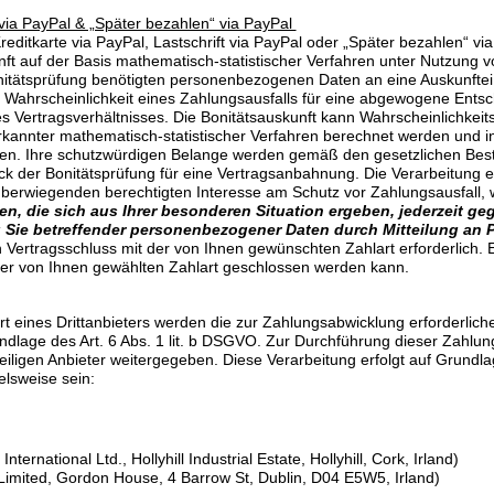
t via PayPal & „Später bezahlen“ via PayPal
editkarte via PayPal, Lastschrift via PayPal oder „Später bezahlen“ vi
nft auf der Basis mathematisch-statistischer Verfahren unter Nutzung 
onitätsprüfung benötigten personenbezogenen Daten an eine Auskunfte
he Wahrscheinlichkeit eines Zahlungsausfalls für eine abgewogene Ent
Vertragsverhältnisses. Die Bonitätsauskunft kann Wahrscheinlichkeits
erkannter mathematisch-statistischer Verfahren berechnet werden und 
ßen. Ihre schutzwürdigen Belange werden gemäß den gesetzlichen Bes
 der Bonitätsprüfung für eine Vertragsanbahnung. Die Verarbeitung er
berwiegenden berechtigten Interesse am Schutz vor Zahlungsausfall, 
 die sich aus Ihrer besonderen Situation ergeben, jederzeit gegen 
Sie betreffender personenbezogener Daten durch Mitteilung an P
en Vertragsschluss mit der von Ihnen gewünschten Zahlart erforderlich. E
 der von Ihnen gewählten Zahlart geschlossen werden kann.
t eines Drittanbieters werden die zur Zahlungsabwicklung erforderlich
undlage des Art. 6 Abs. 1 lit. b DSGVO. Zur Durchführung dieser Zahlun
iligen Anbieter weitergegeben. Diese Verarbeitung erfolgt auf Grundlag
elsweise sein:
nternational Ltd., Hollyhill Industrial Estate, Hollyhill, Cork, Irland)
Limited, Gordon House, 4 Barrow St, Dublin, D04 E5W5, Irland)