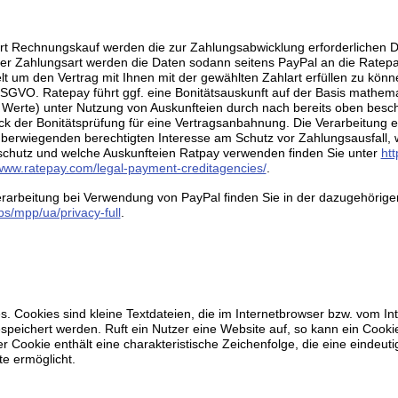
rt Rechnungskauf werden die zur Zahlungsabwicklung erforderlichen 
eser Zahlungsart werden die Daten sodann seitens PayPal an die Ratep
lt um den Vertrag mit Ihnen mit der gewählten Zahlart erfüllen zu könn
 DSGVO. Ratepay führt ggf. eine Bonitätsauskunft auf der Basis mathema
- Werte) unter Nutzung von Auskunfteien durch nach bereits oben besch
 der Bonitätsprüfung für eine Vertragsanbahnung. Die Verarbeitung er
überwiegenden berechtigten Interesse am Schutz vor Zahlungsausfall, 
chutz und welche Auskunfteien Ratpay verwenden finden Sie unter
htt
/www.ratepay.com/legal-payment-creditagencies/
.
rarbeitung bei Verwendung von PayPal finden Sie in der dazugehörige
s/mpp/ua/privacy-full
.
 Cookies sind kleine Textdateien, die im Internetbrowser bzw. vom I
peichert werden. Ruft ein Nutzer eine Website auf, so kann ein Cook
 Cookie enthält eine charakteristische Zeichenfolge, die eine eindeuti
e ermöglicht.