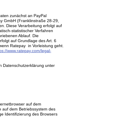
Daten zunächst an PayPal
ay GmbH (Franklinstraße 28-29,
en. Diese Verarbeitung erfolgt auf
tisch-statistischer Verfahren
riebenen Ablauf. Die
folgt auf Grundlage des Art. 6
wenn Ratepay in Vorleistung geht.
ps://www.ratepay.com/legal-
n Datenschutzerklärung unter
nternetbrowser auf dem
ie auf dem Betriebssystem des
ge Identifizierung des Browsers