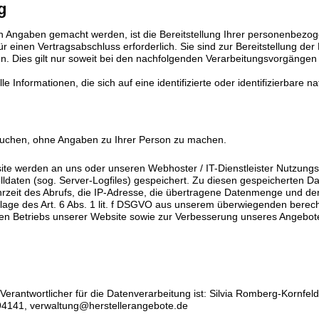
g
 Angaben gemacht werden, ist die Bereitstellung Ihrer personenbezo
r einen Vertragsabschluss erforderlich. Sie sind zur Bereitstellung der D
gen. Dies gilt nur soweit bei den nachfolgenden Verarbeitungsvorgänge
 Informationen, die sich auf eine identifizierte oder identifizierbare n
uchen, ohne Angaben zu Ihrer Person zu machen.
ite werden an uns oder unseren Webhoster / IT-Dienstleister Nutzungs
olldaten (sog. Server-Logfiles) gespeichert. Zu diesen gespeicherten 
rzeit des Abrufs, die IP-Adresse, die übertragene Datenmenge und der
dlage des Art. 6 Abs. 1 lit. f DSGVO aus unserem überwiegenden berech
ien Betriebs unserer Website sowie zur Verbesserung unseres Angebot
erantwortlicher für die Datenverarbeitung ist: Silvia Romberg-Kornfeld,
94141, verwaltung@herstellerangebote.de