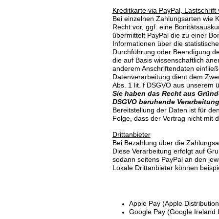
Kreditkarte via PayPal, Lastschrif
Bei einzelnen Zahlungsarten wie Kr
Recht vor, ggf. eine Bonitätsausku
übermittelt PayPal die zu einer B
Informationen über die statistisc
Durchführung oder Beendigung des 
die auf Basis wissenschaftlich an
anderem Anschriftendaten einflie
Datenverarbeitung dient dem Zweck
Abs. 1 lit. f DSGVO aus unserem ü
Sie haben das Recht aus Gründen,
DSGVO beruhende Verarbeitung 
Bereitstellung der Daten ist für d
Folge, dass der Vertrag nicht mit
Drittanbieter
Bei Bezahlung über die Zahlungsar
Diese Verarbeitung erfolgt auf Gr
sodann seitens PayPal an den jewe
Lokale Drittanbieter können beispi
Apple Pay (Apple Distribution I
Google Pay (Google Ireland 