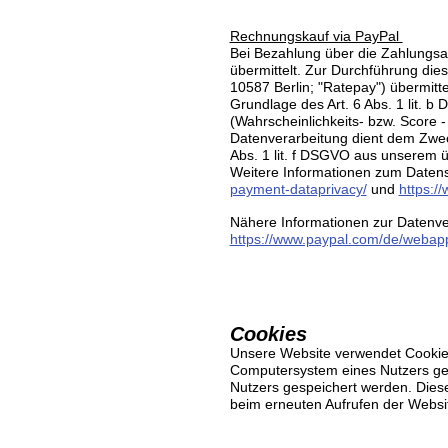
Rechnungskauf via PayPal
Bei Bezahlung über die Zahlungsa
übermittelt. Zur Durchführung di
10587 Berlin; "Ratepay") übermitte
Grundlage des Art. 6 Abs. 1 lit. b
(Wahrscheinlichkeits- bzw. Score 
Datenverarbeitung dient dem Zweck
Abs. 1 lit. f DSGVO aus unserem 
Weitere Informationen zum Datens
payment-dataprivacy/
und
https:/
Nähere Informationen zur Datenve
https://www.paypal.com/de/webapp
Cookies
Unsere Website verwendet Cookies.
Computersystem eines Nutzers ges
Nutzers gespeichert werden. Dieser
beim erneuten Aufrufen der Websit