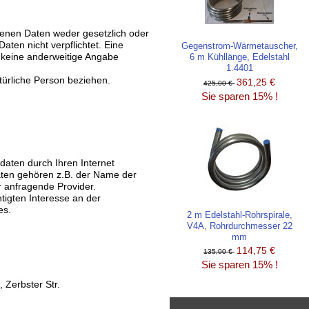
genen Daten weder gesetzlich oder
aten nicht verpflichtet. Eine
Gegenstrom-Wärmetauscher,
n keine anderweitige Angabe
6 m Kühllänge, Edelstahl
1.4401
atürliche Person beziehen.
361,25 €
425,00 €
Sie sparen 15% !
daten durch Ihren Internet
Daten gehören z.B. der Name der
 anfragende Provider.
tigten Interesse an der
es.
2 m Edelstahl-Rohrspirale,
V4A, Rohrdurchmesser 22
mm
114,75 €
135,00 €
Sie sparen 15% !
 Zerbster Str.