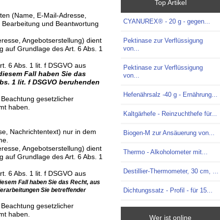
Top Artikel
aten (Name, E-Mail-Adresse,
CYANUREX® - 20 g - gegen...
er Bearbeitung und Beantwortung
esse, Angebotserstellung) dient
Pektinase zur Verflüssigung
g auf Grundlage des Art. 6 Abs. 1
von...
. 6 Abs. 1 lit. f DSGVO aus
Pektinase zur Verflüssigung
diesem Fall haben Sie das
von...
Abs. 1 lit. f DSGVO beruhenden
Hefenährsalz -40 g - Ernährung...
 Beachtung gesetzlicher
mmt haben.
Kaltgärhefe - Reinzuchthefe für...
e, Nachrichtentext) nur in dem
Biogen-M zur Ansäuerung von...
me.
esse, Angebotserstellung) dient
Thermo - Alkoholometer mit...
g auf Grundlage des Art. 6 Abs. 1
Destillier-Thermometer, 30 cm, ...
. 6 Abs. 1 lit. f DSGVO aus
diesem Fall haben Sie das Recht, aus
Verarbeitungen Sie betreffender
Dichtungssatz - Profil - für 15...
 Beachtung gesetzlicher
mmt haben.
Wer ist online