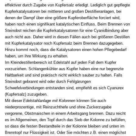
effektiver durch Zugabe von Kupfersalz erledigt. Lediglich gut gepflegte
Kupferkatalysatoren bei mittleren und großen Destillieranlagen, bei
denen der Dampf über eine größere Kupferoberfläche forciert wird,
haben noch einen signifikant katalytischen Einfluss. Beim Brennen von
Steinobst reichen die Kupferkatalysatoren für eine Cyanidbindung aber
auch nicht aus. Daher wird in diesen Fällen auch bei größeren Destillen
mit Kupferkatalysator noch Kupfersalz beim Brennen dazugegeben.
Hinzu kommt noch, dass die Katalysatoren einen hohen Pflegebedarf
haben, um ihre Wirkung zu erhalten.
Im Kleindestillenbereich ist Edelstahl auf jeden Fall dem Kupfer
vorzuziehen. Schlangenkühler aus Kupfer haben eine nur begrenzte
Haltbarkeit und sind praktisch nicht wirklich sauber zu halten. Falls
Steinobst gebrannt wird oder durch Fehlgärungen
Schwefelverbindungen entstanden sind, empfiehlt es sich Cyanurex
(Kupfersalz) zuzugeben.
Mit dieser
Edelstahlanlage mit Kolonnen
können
Sie auch
niederprozentige, mit Reinzuchthefe und ohne Zuckerzugabe
vergorene, Obstmaischen in einem Arbeitsgang brennen. Dazu reicht
es im Allgemeinen, den Topf durch das Sieb der Kolonne zu befüllen,
so dass die festen Bestandteile in der Kolonne bleiben und unten im
Brenntopf nur Flüssigkeit ist. Oder Sie möchten z.B. einen möglichst