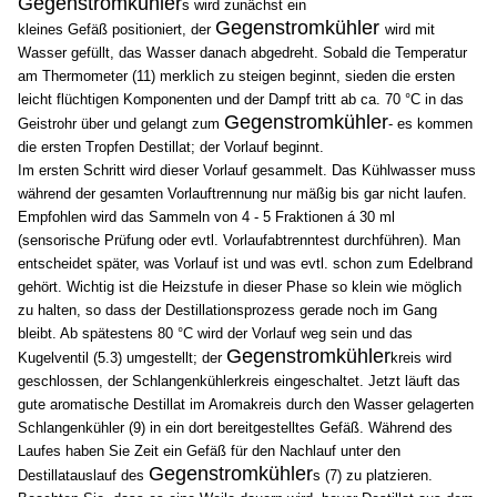
Gegenstromkühler
s wird zunächst ein
Gegenstromkühler
kleines Gefäß positioniert, der
wird mit
Wasser gefüllt, das Wasser danach abgedreht. Sobald die Temperatur
am Thermometer (11) merklich zu steigen beginnt, sieden die ersten
leicht flüchtigen Komponenten und der Dampf tritt ab ca. 70 °C in das
Gegenstromkühler
Geistrohr über und gelangt zum
- es kommen
die ersten Tropfen Destillat; der Vorlauf beginnt.
Im ersten Schritt wird dieser Vorlauf gesammelt. Das Kühlwasser muss
während der gesamten Vorlauftrennung nur mäßig bis gar nicht laufen.
Empfohlen wird das Sammeln von 4 - 5 Fraktionen á 30 ml
(sensorische Prüfung oder evtl. Vorlaufabtrenntest durchführen). Man
entscheidet später, was Vorlauf ist und was evtl. schon zum Edelbrand
gehört. Wichtig ist die Heizstufe in dieser Phase so klein wie möglich
zu halten, so dass der Destillationsprozess gerade noch im Gang
bleibt. Ab spätestens 80 °C wird der Vorlauf weg sein und das
Gegenstromkühler
Kugelventil (5.3) umgestellt; der
kreis wird
geschlossen, der Schlangenkühlerkreis eingeschaltet. Jetzt läuft das
gute aromatische Destillat im Aromakreis durch den Wasser gelagerten
Schlangenkühler (9) in ein dort bereitgestelltes Gefäß. Während des
Laufes haben Sie Zeit ein Gefäß für den Nachlauf unter den
Gegenstromkühler
Destillatauslauf des
s (7) zu platzieren.