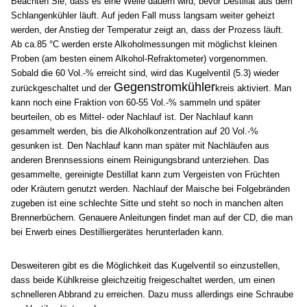
Beachten Sie, dass es eine Weile dauern wird, bevor Destillat aus dem
Schlangenkühler läuft. Auf jeden Fall muss langsam weiter geheizt
werden, der Anstieg der Temperatur zeigt an, dass der Prozess läuft.
Ab ca.85 °C werden erste Alkoholmessungen mit möglichst kleinen
Proben (am besten einem Alkohol-Refraktometer) vorgenommen.
Sobald die 60 Vol.-% erreicht sind, wird das Kugelventil (5.3) wieder
Gegenstromkühler
zurückgeschaltet und der
kreis aktiviert. Man
kann noch eine Fraktion von 60-55 Vol.-% sammeln und später
beurteilen, ob es Mittel- oder Nachlauf ist. Der Nachlauf kann
gesammelt werden, bis die Alkoholkonzentration auf 20 Vol.-%
gesunken ist. Den Nachlauf kann man später mit Nachläufen aus
anderen Brennsessions einem Reinigungsbrand unterziehen. Das
gesammelte, gereinigte Destillat kann zum Vergeisten von Früchten
oder Kräutern genutzt werden. Nachlauf der Maische bei Folgebränden
zugeben ist eine schlechte Sitte und steht so noch in manchen alten
Brennerbüchern. Genauere Anleitungen findet man auf der CD, die man
bei Erwerb eines Destilliergerätes herunterladen kann.
Desweiteren gibt es die Möglichkeit das Kugelventil so einzustellen,
dass beide Kühlkreise gleichzeitig freigeschaltet werden, um einen
schnelleren Abbrand zu erreichen. Dazu muss allerdings eine Schraube