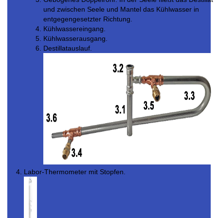
und zwischen Seele und Mantel das Kühlwasser in
entgegengesetzter Richtung.
Kühlwassereingang.
Kühlwasserausgang.
Destillatauslauf.
Labor-Thermometer mit Stopfen.