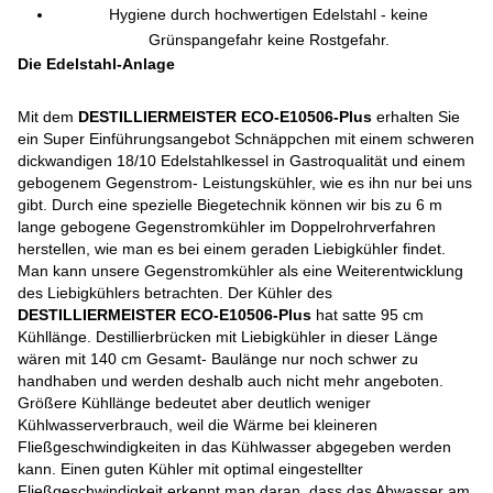
Hygiene durch hochwertigen Edelstahl - keine
Grünspangefahr keine Rostgefahr.
Die Edelstahl-Anlage
Mit dem
DESTILLIERMEISTER ECO-E10506-Plus
erhalten Sie
ein Super Einführungsangebot Schnäppchen mit einem schweren
dickwandigen 18/10 Edelstahlkessel in Gastroqualität und einem
gebogenem Gegenstrom- Leistungskühler, wie es ihn nur bei uns
gibt. Durch eine spezielle Biegetechnik können wir bis zu 6 m
lange gebogene Gegenstromkühler im Doppelrohrverfahren
herstellen, wie man es bei einem geraden Liebigkühler findet.
Man kann unsere Gegenstromkühler als eine Weiterentwicklung
des Liebigkühlers betrachten. Der Kühler des
DESTILLIERMEISTER ECO-E10506-Plus
hat satte 95 cm
Kühllänge. Destillierbrücken mit Liebigkühler in dieser Länge
wären mit 140 cm Gesamt- Baulänge nur noch schwer zu
handhaben und werden deshalb auch nicht mehr angeboten.
Größere Kühllänge bedeutet aber deutlich weniger
Kühlwasserverbrauch, weil die Wärme bei kleineren
Fließgeschwindigkeiten in das Kühlwasser abgegeben werden
kann. Einen guten Kühler mit optimal eingestellter
Fließgeschwindigkeit erkennt man daran, dass das Abwasser am