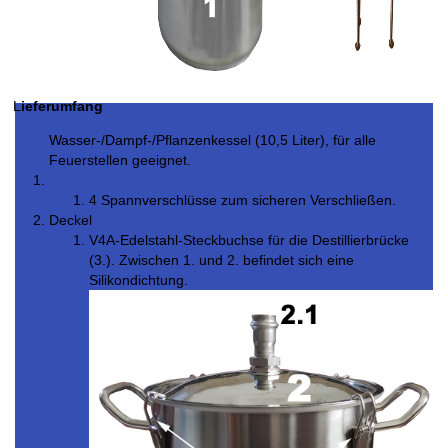
L
ieferumfang
Wasser-/Dampf-/Pflanzenkessel (10,5 Liter), für alle
Feuerstellen geeignet.
4 Spannverschlüsse zum sicheren Verschließen.
Deckel
V4A-Edelstahl-Steckbuchse für die Destillierbrücke
(3.). Zwischen 1. und 2. befindet sich eine
Silikondichtung.