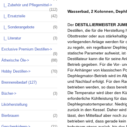
|_ Zubehör und Pflegemittel->
(112)
Wasserbad, 2 Kolonnen, Dephl
|_ Ersatzteile
(42)
Der
DESTILLIERMEISTER JUM
|_ Sonderangebote
(9)
Destillen, die für die Herstellun
Obsttrester oder aus stärkehalti
|_ Literatur
(3)
vorliegenden Anlage werden für d
zu regeln, ein regelbarer Dephle
Exclusive Premium Destillen->
statische Parameter aufweist, is
(9)
Destillateur kann die für seine 
Ätherische Öle->
(88)
Betrieb gegeben. Für die Vor- u
Für Anhänger von klassischen Pot
Hobby Destillen->
(70)
Dephlegmator-Betrieb wird im All
und Nachlauf erfolgt. Für den R
Brennereibedarf (127)
betrieben werden, so dass bereits
Die Temperatur wird über den Küh
Bücher->
(3)
erforderliche Kühlleistung für da
Dephlegmatortemperatur. Niedrig
Likörherstellung
zurück in den Kessel. Daher wird
lässt, den Mittellauf aber noch z
Bierbrauen
(2)
betrieben wird, dass gerade kein 
Geschenkideen->
(21)
behutsam etwas zurück, bis das 