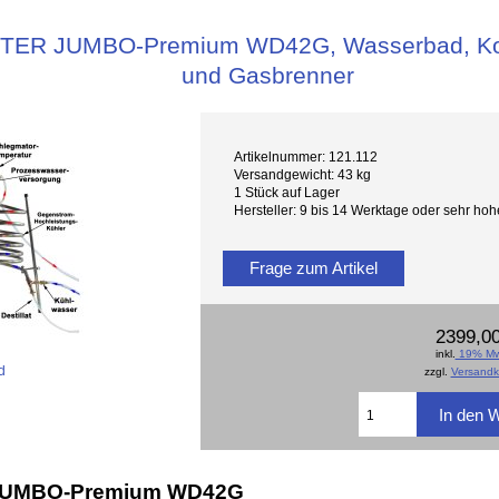
TER JUMBO-Premium WD42G, Wasserbad, Kol
und Gasbrenner
Artikelnummer: 121.112
Versandgewicht: 43 kg
1 Stück auf Lager
Hersteller: 9 bis 14 Werktage oder sehr ho
Frage zum Artikel
2399,00
inkl.
19% Mw
d
zzgl.
Versandk
JUMBO-Premium WD42G