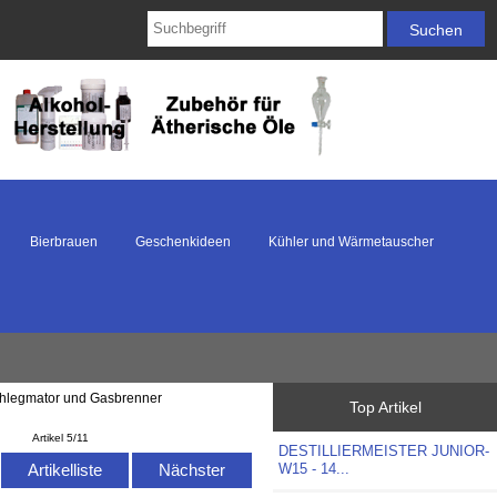
Bierbrauen
Geschenkideen
Kühler und Wärmetauscher
legmator und Gasbrenner
Top Artikel
Artikel 5/11
DESTILLIERMEISTER JUNIOR-
W15 - 14...
Artikelliste
Nächster