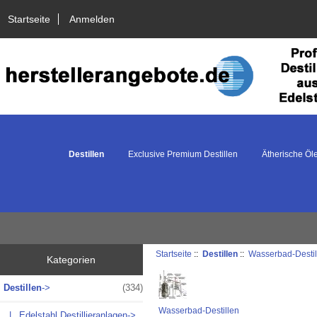
Startseite
Anmelden
Destillen
Exclusive Premium Destillen
Ätherische Öl
Startseite
::
Destillen
::
Wasserbad-Destil
Kategorien
Destillen
->
(334)
Wasserbad-Destillen
|_ Edelstahl Destillieranlagen->