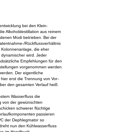
ntwicklung bei den Klein-
ie Alkoholdestillation aus reinem
edenen Modi betrieben. Bei der
latentnahme-/Rückflussverhältnis
n Kolonnenanlage, die eher
s dynamischer wird. Jeder
undsätzliche Empfehlungen für den
instellungen vorgenommen werden.
werden. Der eigentliche
hier erst die Trennung von Vor-
über den gesamten Verlauf heiß
nstem Wasserfluss die
gig von der gewünschten
chicken schwerer flüchtige
 Vorlaufkomponenten passieren
9 ºC der Dephlegmator so
n dreht nun den Kühlwasserfluss
e es im Handbuch