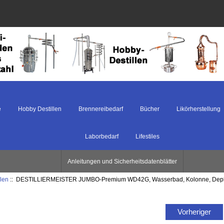
e
Hobby Destillen
Brennereibedarf
Bücher
Likörherstellung
Laborbedarf
Lifestiles
Anleitungen und Sicherheitsdatenblätter
len
:: DESTILLIERMEISTER JUMBO-Premium WD42G, Wasserbad, Kolonne, Deph
Vorheriger