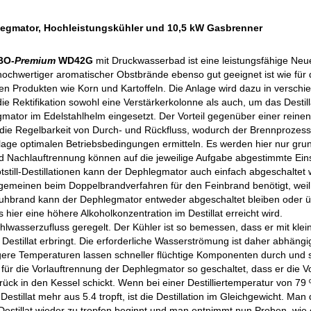
egmator, Hochleistungskühler und 10,5 kW Gasbrenner
BO-
Premium
WD42G
mit Druckwasserbad ist eine leistungsfähige Neue
g hochwertiger aromatischer Obstbrände ebenso gut geeignet ist wie für d
gen Produkten wie Korn und Kartoffeln. Die Anlage wird dazu in verschi
ie Rektifikation sowohl eine Verstärkerkolonne als auch, um das Destil
gmator im Edelstahlhelm eingesetzt. Der Vorteil gegenüber einer reine
t die Regelbarkeit von Durch- und Rückfluss, wodurch der Brennprozes
Anlage optimalen Betriebsbedingungen ermitteln. Es werden hier nur gr
nd Nachlauftrennung können auf die jeweilige Aufgabe abgestimmte E
still-Destillationen kann der Dephlegmator auch einfach abgeschaltet 
gemeinen beim Doppelbrandverfahren für den Feinbrand benötigt, weil 
auhbrand kann der Dephlegmator entweder abgeschaltet bleiben oder 
 hier eine höhere Alkoholkonzentration im Destillat erreicht wird.
lwasserzufluss geregelt. Der Kühler ist so bemessen, dass er mit klei
s Destillat erbringt. Die erforderliche Wasserströmung ist daher abhän
ere Temperaturen lassen schneller flüchtige Komponenten durch und s
 für die Vorlauftrennung der Dephlegmator so geschaltet, dass er die
urück in den Kessel schickt. Wenn bei einer Destilliertemperatur von 7
Destillat mehr aus 5.4 tropft, ist die Destillation im Gleichgewicht. Ma
Destillat wieder zu tropfen beginnt und man entnimmt nun Proben, wi