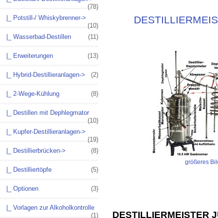
(78)
|_ Potstill-/ Whiskybrenner->
DESTILLIERMEIS
(10)
|_ Wasserbad-Destillen
(11)
|_ Erweiterungen
(13)
|_ Hybrid-Destillieranlagen->
(2)
|_ 2-Wege-Kühlung
(8)
|_ Destillen mit Dephlegmator
(10)
|_ Kupfer-Destillieranlagen->
(19)
|_ Destillierbrücken->
(8)
größeres Bil
|_ Destilliertöpfe
(5)
|_ Optionen
(3)
|_ Vorlagen zur Alkoholkontrolle
DESTILLIERMEISTER 
(1)