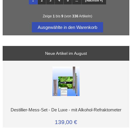
1
2
3
4
5
...
[Nächste »]
Zeige
1
bis
9
(von
336
Artikeln)
Neue Artikel im August
Destillier-Mess-Set - De Luxe - mit Alkohol-Refraktometer
139,00 €