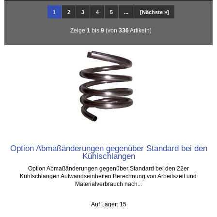
1
2
3
4
5
...
[Nächste »]
Zeige
1
bis
9
(von
336
Artikeln)
Option Abmaßänderungen gegenüber Standard bei den
Kühlschlangen
Option Abmaßänderungen gegenüber Standard bei den 22er
Kühlschlangen Aufwandseinheiten Berechnung von Arbeitszeit und
Materialverbrauch nach...
Auf Lager: 15