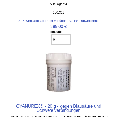
Auf Lager: 4
100.311
2 - 4 Werktage, ab Lager verfügbar, Ausland abweichend
399,00 €
Hinzufügen:
CYANUREX® - 20 g - gegen Blausäure und
Schwefelverbindungen
CYANUREX ® - Kupfer(I)Chlorid (CuCl) gegen Blausäure im Destillat