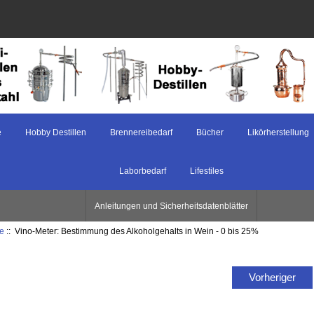
e
Hobby Destillen
Brennereibedarf
Bücher
Likörherstellung
Laborbedarf
Lifestiles
Anleitungen und Sicherheitsdatenblätter
e
:: Vino-Meter: Bestimmung des Alkoholgehalts in Wein - 0 bis 25%
Vorheriger