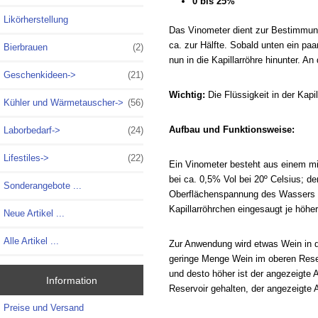
0 bis 25%
Likörherstellung
Das Vinometer dient zur Bestimmung
ca. zur Hälfte. Sobald unten ein pa
Bierbrauen
(2)
nun in die Kapillarröhre hinunter. An
Geschenkideen->
(21)
Wichtig:
Die Flüssigkeit in der Kap
Kühler und Wärmetauscher->
(56)
Aufbau und Funktionsweise:
Laborbedarf->
(24)
Lifestiles->
(22)
Ein Vinometer besteht aus einem mi
bei ca. 0,5
% Vol
bei 20º Celsius; de
Sonderangebote ...
Oberflächenspannung
des Wassers 
Kapillarröhrchen
eingesaugt je höher 
Neue Artikel ...
Alle Artikel ...
Zur Anwendung wird etwas Wein in d
geringe Menge Wein im oberen Reservo
und desto höher ist der angezeigte 
Information
Reservoir gehalten, der angezeigte Al
Preise und Versand