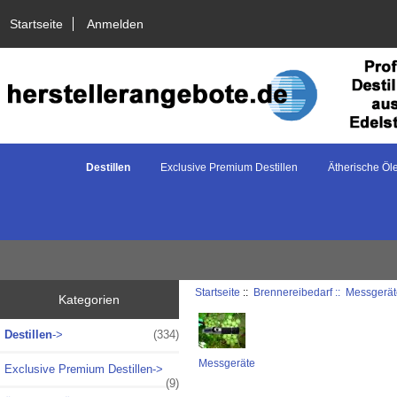
Startseite
Anmelden
Destillen
Exclusive Premium Destillen
Ätherische Öl
Startseite
::
Brennereibedarf ::
Messgerät
Kategorien
Destillen
->
(334)
Messgeräte
Exclusive Premium Destillen->
(9)