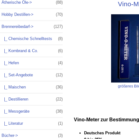
Ätherische Öle->
(88)
Vino-M
Hobby Destillen->
(70)
Brennereibedarf->
(127)
|_ Chemische Schnelltests
(8)
|_ Kornbrand & Co.
(6)
|_ Hefen
(4)
|_ Set-Angebote
(12)
größeres Bil
|_ Maischen
(36)
|_ Destillieren
(22)
|_ Messgeräte
(38)
Vino-Meter zur Bestimmung
|_ Literatur
(1)
Deutsches Produkt
Bücher->
(3)