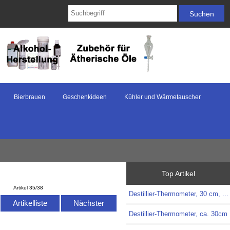
Bierbrauen
Geschenkideen
Kühler und Wärmetauscher
Top Artikel
Artikel 35/38
Destillier-Thermometer, 30 cm, ...
Artikelliste
Nächster
Destillier-Thermometer, ca. 30cm