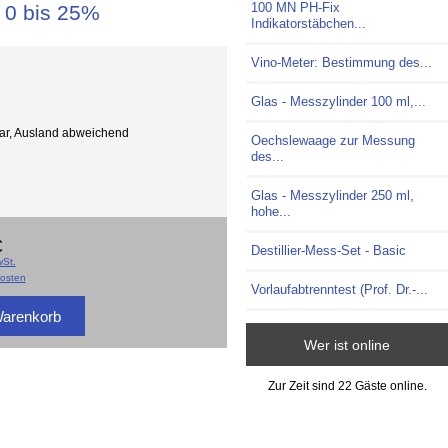
100 MN PH-Fix
 0 bis 25%
Indikatorstäbchen...
Vino-Meter: Bestimmung des...
Glas - Messzylinder 100 ml,...
gbar, Ausland abweichend
Oechslewaage zur Messung
des...
Glas - Messzylinder 250 ml,
hohe...
€
Destillier-Mess-Set - Basic
St.
osten
Vorlaufabtrenntest (Prof. Dr.-...
Wer ist online
Zur Zeit sind 22 Gäste online.