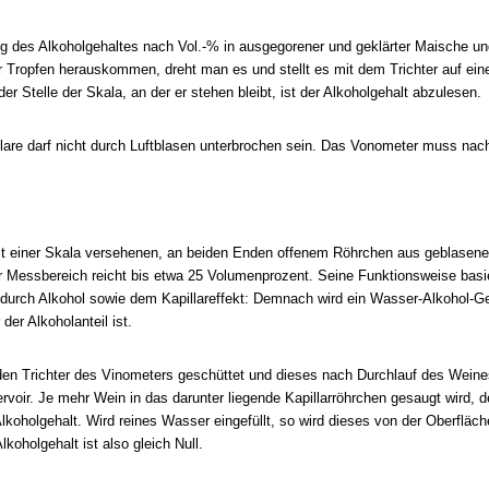
 des Alkoholgehaltes nach Vol.-% in ausgegorener und geklärter Maische und 
ar Tropfen herauskommen, dreht man es und stellt es mit dem Trichter auf eine
 der Stelle der Skala, an der er stehen bleibt, ist der Alkoholgehalt abzulesen.
illare darf nicht durch Luftblasen unterbrochen sein. Das Vonometer muss nac
t einer Skala versehenen, an beiden Enden offenem Röhrchen aus geblasene
r Messbereich reicht bis etwa 25 Volumenprozent. Seine Funktionsweise basi
durch Alkohol sowie dem
Kapillareffekt
: Demnach wird ein Wasser-Alkohol-Ge
der Alkoholanteil ist.
en Trichter des Vinometers geschüttet und dieses nach Durchlauf des Weines
ir. Je mehr Wein in das darunter liegende Kapillarröhrchen gesaugt wird, dest
Alkoholgehalt. Wird reines Wasser eingefüllt, so wird dieses von der Oberflä
koholgehalt ist also gleich Null.