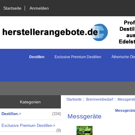
Startseite
Anmelden
Destillen
Exclusive Premium Destillen
Ätherische Öl
Startseite
::
Brennereibedarf :: Messgerä
Kategorien
Messgerät
Destillen
->
(334)
Messgeräte
Exclusive Premium Destillen->
(9)