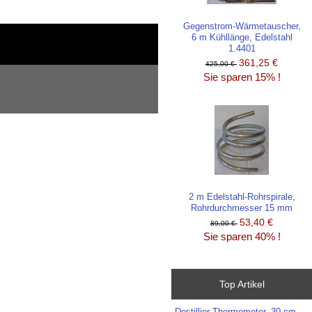
Gegenstrom-Wärmetauscher,
6 m Kühllänge, Edelstahl
1.4401
361,25 €
425,00 €
Sie sparen 15% !
2 m Edelstahl-Rohrspirale,
Rohrdurchmesser 15 mm
53,40 €
89,00 €
Sie sparen 40% !
Top Artikel
Destillier-Thermometer, 30 cm, ...