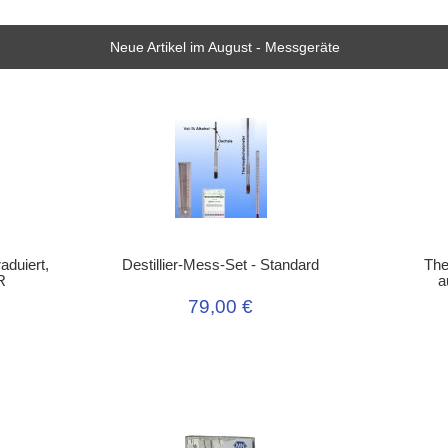
Neue Artikel im August - Messgeräte
aduiert,
Destillier-Mess-Set - Standard
The
R
a
79,00 €