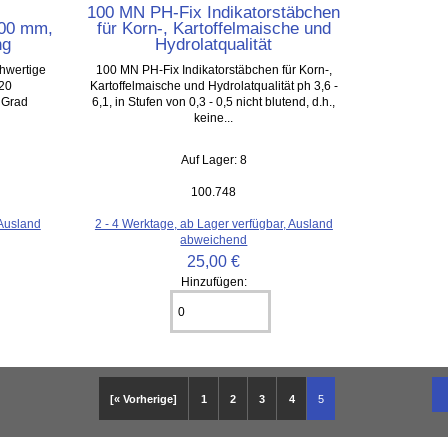
100 MN PH-Fix Indikatorstäbchen
100 mm,
für Korn-, Kartoffelmaische und
ng
Hydrolatqualität
hwertige
100 MN PH-Fix Indikatorstäbchen für Korn-,
120
Kartoffelmaische und Hydrolatqualität ph 3,6 -
s Grad
6,1, in Stufen von 0,3 - 0,5 nicht blutend, d.h.,
keine...
Auf Lager: 8
100.748
 Ausland
2 - 4 Werktage, ab Lager verfügbar, Ausland
abweichend
25,00 €
Hinzufügen:
[« Vorherige]
1
2
3
4
5