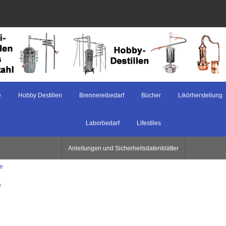
e
Hobby Destillen
Brennereibedarf
Bücher
Likörherstellung
Laborbedarf
Lifestiles
Anleitungen und Sicherheitsdatenblätter
te
e