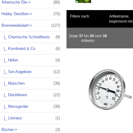
Ätherische Öle->
(88)
Hobby Destillen->
(70)
Filtere nach:
Artikelname,
beginnend mit.
Brennereibedarf->
(127)
Zeige
37
bis
38
(von
38
|_ Chemische Schnelltests
(8)
Artikeln)
|_ Kornbrand & Co.
(6)
|_ Hefen
(4)
|_ Set-Angebote
(12)
|_ Maischen
(36)
|_ Destillieren
(22)
|_ Messgeräte
(38)
|_ Literatur
(1)
Bücher->
(3)