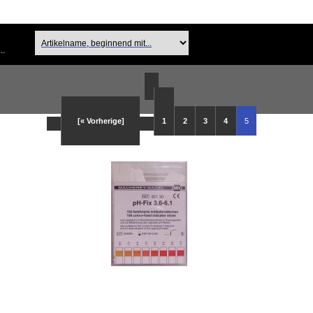
..
[« Vorherige]
1
2
3
4
5