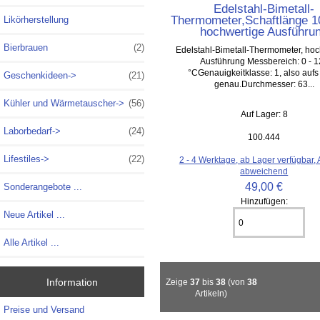
Edelstahl-Bimetall-
Thermometer,Schaftlänge 
Likörherstellung
hochwertige Ausführu
Bierbrauen
(2)
Edelstahl-Bimetall-Thermometer, hoc
Ausführung Messbereich: 0 - 
°CGenauigkeitklasse: 1, also auf
Geschenkideen->
(21)
genau.Durchmesser: 63...
Kühler und Wärmetauscher->
(56)
Auf Lager: 8
Laborbedarf->
(24)
100.444
Lifestiles->
(22)
2 - 4 Werktage, ab Lager verfügbar,
abweichend
49,00 €
Sonderangebote ...
Hinzufügen:
Neue Artikel ...
Alle Artikel ...
Information
Zeige
37
bis
38
(von
38
Artikeln)
Preise und Versand