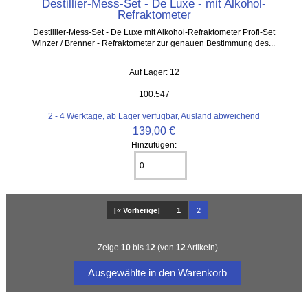
Destillier-Mess-Set - De Luxe - mit Alkohol-
Refraktometer
Destillier-Mess-Set - De Luxe mit Alkohol-Refraktometer Profi-Set
Winzer / Brenner - Refraktometer zur genauen Bestimmung des...
Auf Lager: 12
100.547
2 - 4 Werktage, ab Lager verfügbar, Ausland abweichend
139,00 €
Hinzufügen:
[« Vorherige]
1
2
Zeige
10
bis
12
(von
12
Artikeln)