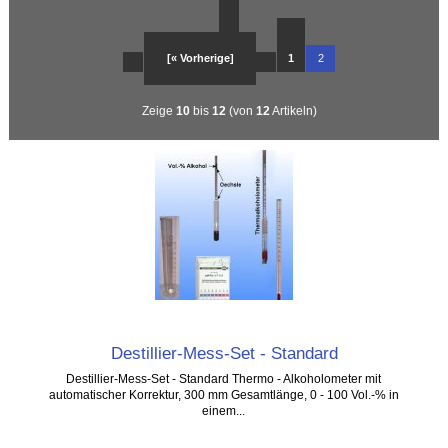
[« Vorherige]
1
2
Zeige
10
bis
12
(von
12
Artikeln)
Destillier-Mess-Set - Standard
Destillier-Mess-Set - Standard Thermo - Alkoholometer mit
automatischer Korrektur, 300 mm Gesamtlänge, 0 - 100 Vol.-% in
einem...